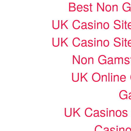
Best Non G
UK Casino Si
UK Casino Si
Non Gamst
UK Online
G
UK Casinos
Casin