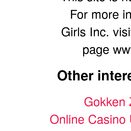
For more i
Girls Inc. vis
page
www
Other inter
Gokken 
Online Casino