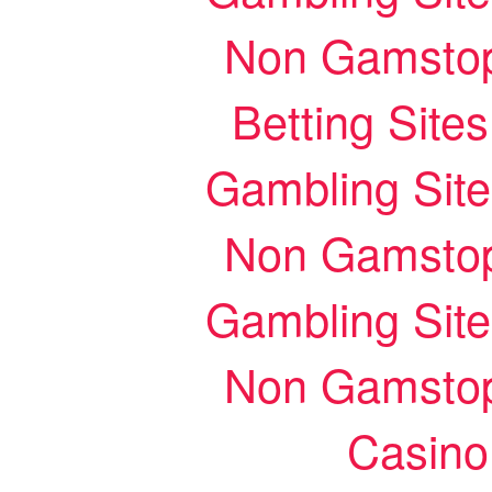
Non Gamstop
Betting Sit
Gambling Sit
Non Gamstop
Gambling Sit
Non Gamstop
Casin