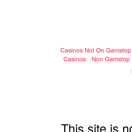
Casinos Not On Gamstop
Casinos
Non Gamstop 
This site is n