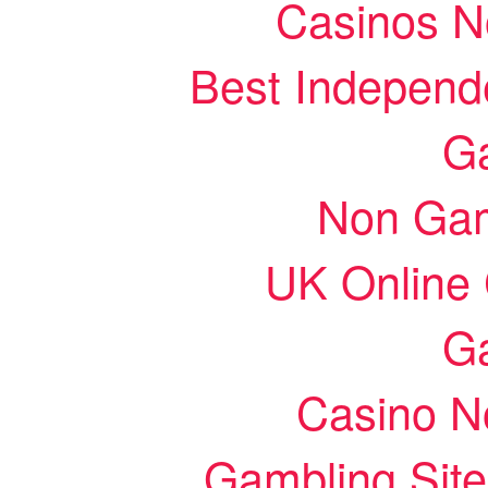
Casinos N
Best Independ
G
Non Gam
UK Online
G
Casino N
Gambling Sit