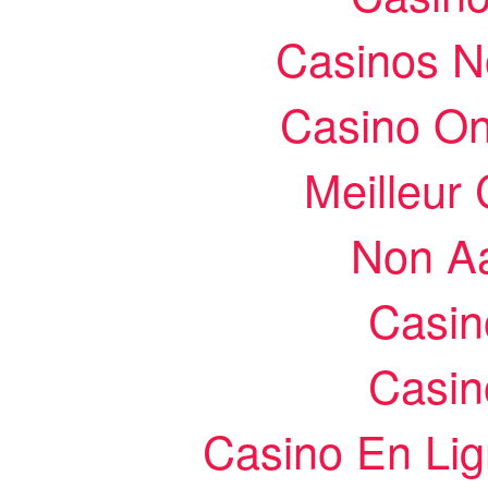
Casinos N
Casino On
Meilleur
Non A
Casin
Casin
Casino En Li